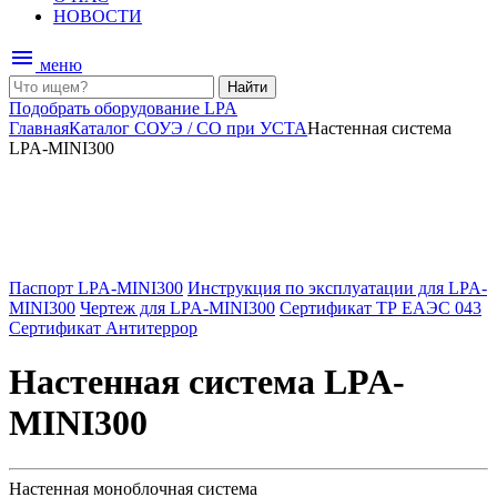
НОВОСТИ
menu
меню
Найти
Подобрать оборудование LPA
Главная
Каталог
СОУЭ / СО при УСТА
Настенная система
LPA-MINI300
Паспорт LPA-MINI300
Инструкция по эксплуатации для LPA-
MINI300
Чертеж для LPA-MINI300
Сертификат ТР ЕАЭС 043
Сертификат Антитеррор
Настенная система LPA-
MINI300
Настенная моноблочная система