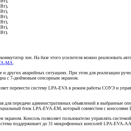
Вт),
Вт),
Вт),
Вт),
Вт),
Вт),
Вт).
 коммутатор зон. На базе этого усилителя можно реализовать 
VA-MA
.
и других аварийных ситуациях. При этом для реализации ручно
дна с 7-дюймовым сенсорным экраном.
оляет перевести систему LPA-EVA в режим работы СОУЭ и упра
я для передачи административных объявлений в выбранные опе
 специальный блок LPA-EVA-EM, который совместим с консоля
 экраном. Консоль позволяет пользователю управлять системой
Система поддерживает до 31 микрофонных консолей LPA-EVA-AA