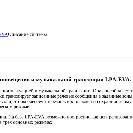
-EVA
Описание системы
оповещения и музыкальной трансляции LPA-EVA. 
ения эвакуацией и музыкальной трансляции. Она способна вес
ки транслирует записанные речевые сообщения в заданные зоны
онсоли, чтобы обеспечить безопасность людей и сохранность и
ческом режиме.
па. На базе LPA-EVA возможно построение как централизованн
в трех основных режимах: