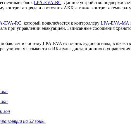
беспечивает блок
LPA-EVA-BC
. Данное устройство поддерживае
ему контроля заряда и состояния АКБ, а также контроля темпер
A-EVA-RC
, который подключается к контроллеру
LPA-EVA-MA
нала при управлении эвакуацией. Записанные сообщения хранят
добавляет в систему LPA-EVA источник аудиосигнала, в качест
регулировку громкости и ИК-пульт дистанционного управления
 зон
 зон
6 зон
рансляции на 32 зоны.