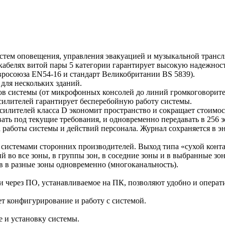
стем оповещения, управления эвакуацией и музыкальной трансл
 кабелях витой пары 5 категории гарантирует высокую надежнос
росоюза EN54-16 и стандарт Великобритании BS 5839).
 для нескольких зданий.
в системы (от микрофонных консолей до линий громкоговорите
илителей гарантирует бесперебойную работу системы.
лителей класса D экономит пространство и сокращает стоимос
ть под текущие требования, и одновременно передавать в 256 
а работы системы и действий персонала. Журнал сохраняется в э
 системами сторонних производителей. Выход типа «сухой конта
во все зоны, в группы зон, в соседние зоны и в выбранные зо
в в разные зоны одновременно (многоканальность).
 через ПО, устанавливаемое на ПК, позволяют удобно и операти
 конфигурирование и работу с системой.
е и установку системы.