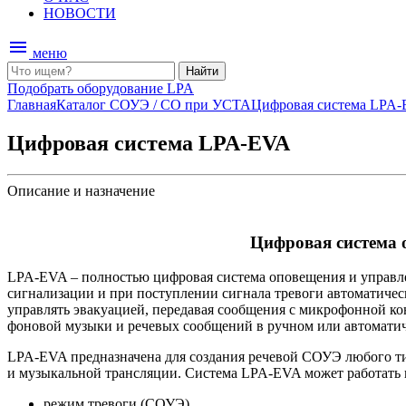
НОВОСТИ
menu
меню
Найти
Подобрать оборудование LPA
Главная
Каталог
СОУЭ / СО при УСТА
Цифровая система LPA
Цифровая система LPA-EVA
Описание и назначение
Цифровая система 
LPA-EVA – полностью цифровая система оповещения и управл
сигнализации и при поступлении сигнала тревоги автоматичес
управлять эвакуацией, передавая сообщения с микрофонной к
фоновой музыки и речевых сообщений в ручном или автомати
LPA-EVA предназначена для создания речевой СОУЭ любого ти
и музыкальной трансляции. Система LPA-EVA может работать 
режим тревоги (СОУЭ),