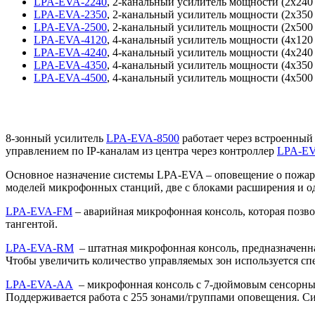
LPA-EVA-2240
, 2-канальный усилитель мощности (2х240 
LPA-EVA-2350
, 2-канальный усилитель мощности (2х350 
LPA-EVA-2500
, 2-канальный усилитель мощности (2х500 
LPA-EVA-4120
, 4-канальный усилитель мощности (4х120 
LPA-EVA-4240
, 4-канальный усилитель мощности (4х240 
LPA-EVA-4350
, 4-канальный усилитель мощности (4х350 
LPA-EVA-4500
, 4-канальный усилитель мощности (4х500 
8-зонный усилитель
LPA-EVA-8500
работает через встроенный
управлением по IP-каналам из центра через контроллер
LPA-E
Основное назначение системы LPA-EVA – оповещение о пожаре 
моделей микрофонных станций, две с блоками расширения и о
LPA-EVA-FM
– аварийная микрофонная консоль, которая позв
тангентой.
LPA-EVA-RM
– штатная микрофонная консоль, предназначенна
Чтобы увеличить количество управляемых зон используется
LPA-EVA-AA
– микрофонная консоль с 7-дюймовым сенсорным
Поддерживается работа с 255 зонами/группами оповещения. 