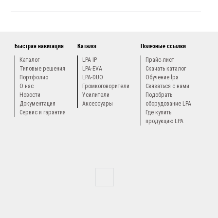
Быстрая навигация
Каталог
Полезные ссылки
Каталог
LPA IP
Прайс-лист
Типовые решения
LPA-EVA
Скачать каталог
Портфолио
LPA-DUO
Обучение lpa
О нас
Громкоговорители
Связаться с нами
Новости
Усилители
Подобрать
Документация
Аксессуары
оборудование LPA
Сервис и гарантия
Где купить
продукцию LPA