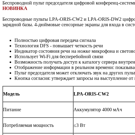
Беспроводной пульт председателя цифровой конференц-систе
НОВИНКА
Беспроводные пульты LPA-ORIS-СW2 и LPA-ORIS-DW2 цифрово
зарядной базы. 4-дюймовые сенсорные экраны для входа в сис
Полностью цифровая передача сигнала
Технология DFS - повышает четкость речи
Индикатор состояния речи на ножке микрофона и светов
Использует Wi-Fi для бесперебойной связи
Возможность получать доступ к каталогу сервера внутрен
Отображение информации в реальном времени: показыва
Пульт председателя может отключать звук на других пуль
Кнопка согласия: утверждает запросы на выступление от 
Модель
LPA-ORIS
Питание
Аккумулятор 4000 мАч
Потребляемая мощность
≤3 Вт