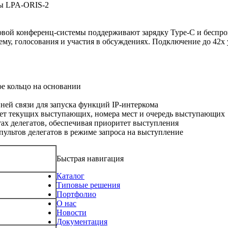
мы LPA-ORIS-2
й конференц-системы поддерживают зарядку Type-C и беспров
тему, голосования и участия в обсуждениях. Подключение до 42
ое кольцо на основании
ней связи для запуска функций IP-интеркома
ет текущих выступающих, номера мест и очередь выступающих
тах делегатов, обеспечивая приоритет выступления
пультов делегатов в режиме запроса на выступление
-СW2
Быстрая навигация
Каталог
Типовые решения
Портфолио
О нас
Новости
Документация