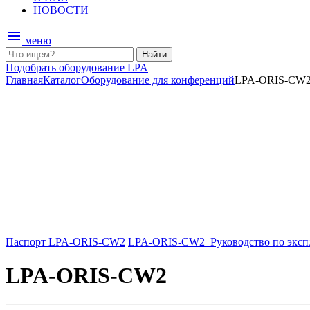
НОВОСТИ
menu
меню
Найти
Подобрать оборудование LPA
Главная
Каталог
Оборудование для конференций
LPA-ORIS-СW
Паспорт LPA-ORIS-СW2
LPA-ORIS-CW2_Руководство по эксп
LPA-ORIS-СW2