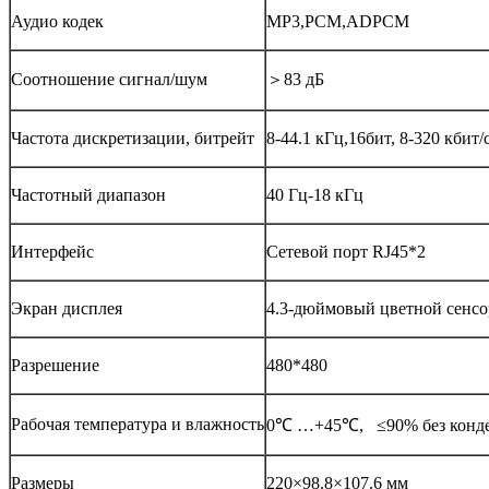
Аудио кодек
MP3,PCM,ADPCM
Соотношение сигнал/шум
＞83 дБ
Частота дискретизации, битрейт
8-44.1 кГц,16бит, 8-320 кбит/
Частотный диапазон
40 Гц-18 кГц
Интерфейс
Сетевой порт RJ45*2
Экран дисплея
4.3-дюймовый цветной сенс
Разрешение
480*480
Рабочая температура и влажность
0℃ …+45℃, ≤90% без конд
Размеры
220×98.8×107.6 мм